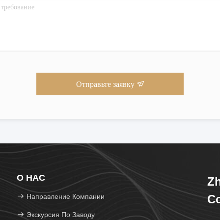
Отправьте заявку
О НАС
Zh
Направление Компании
Co
Экскурсия По Заводу