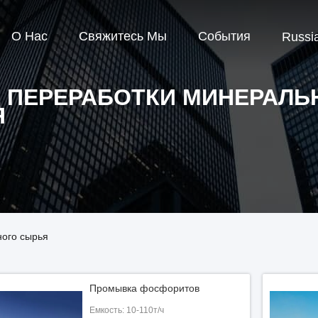
О Нас
Свяжитесь Мы
События
Russi
 ПЕРЕРАБОТКИ МИНЕРАЛЬ
Я
ного сырья
Промывка фосфоритов
Емкость: 10-110т/ч