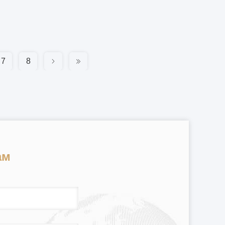
7
8
ам