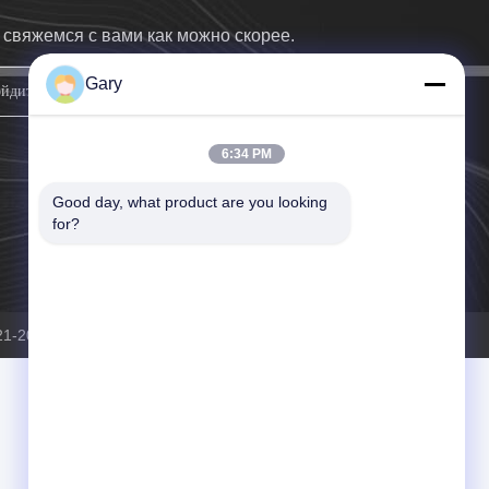
свяжемся с вами как можно скорее.
Gary
подпишите вверх
6:34 PM
Good day, what product are you looking 
for?
-2026 wasteprocessingplant.com . Все права защищены.