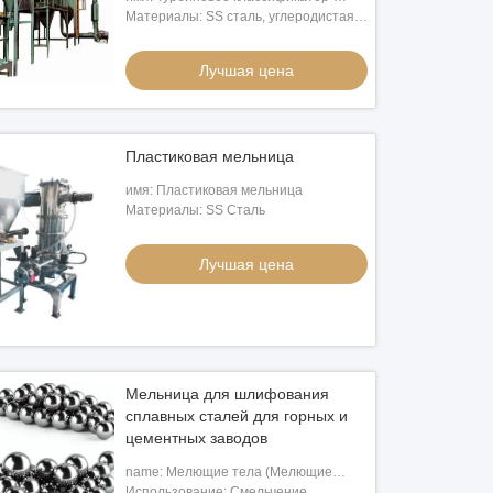
классификационное оборудование
Материалы: SS сталь, углеродистая
сталь
Лучшая цена
Пластиковая мельница
имя: Пластиковая мельница
Материалы: SS Сталь
Лучшая цена
Мельница для шлифования
сплавных сталей для горных и
цементных заводов
name: Мелющие тела (Мелющие
стальные шары)
Использование: Смельчение