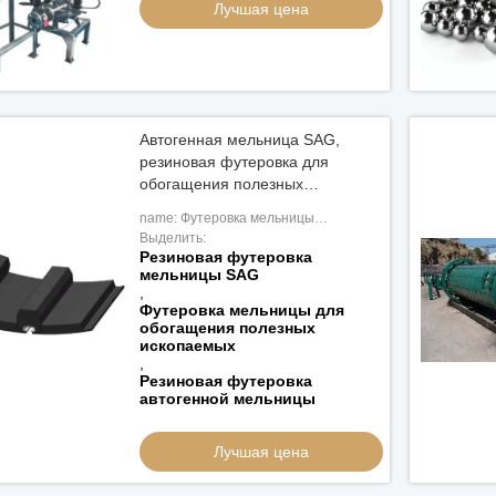
Лучшая цена
Автогенная мельница SAG,
резиновая футеровка для
обогащения полезных
ископаемых
name: Футеровка мельницы
самоизмельчения (мельницы SAG)
Выделить:
Резиновая футеровка
мельницы SAG
,
Футеровка мельницы для
обогащения полезных
ископаемых
,
Резиновая футеровка
автогенной мельницы
Лучшая цена