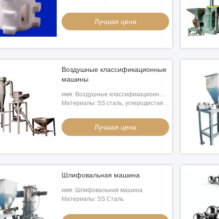
Лучшая цена
Воздушные классификационные
машины
имя: Воздушные классификационные
машины
Материалы: SS сталь, углеродистая
переработки
сталь
рья Beneficiation
Лучшая цена
чшая цена
Шлифовальная машина
имя: Шлифовальная машина
Материалы: SS Сталь