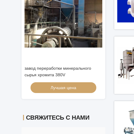
ального
Никель флотирования смешивания -
Медный завод 
завод по обработке руды
минерального сы
Лучшая цена
Лу
СВЯЖИТЕСЬ С НАМИ