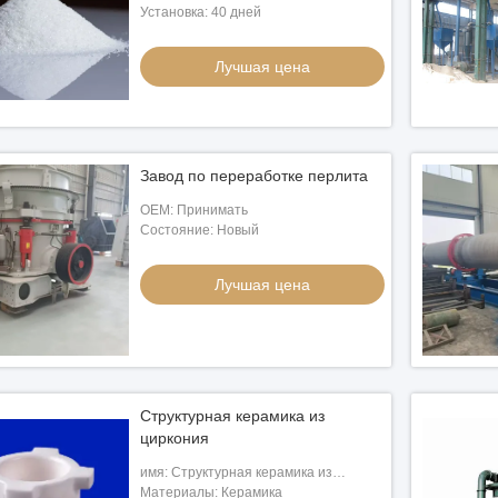
Установка: 40 дней
Лучшая цена
Завод по переработке перлита
OEM: Принимать
Состояние: Новый
Лучшая цена
Структурная керамика из
циркония
имя: Структурная керамика из
циркония
Материалы: Керамика