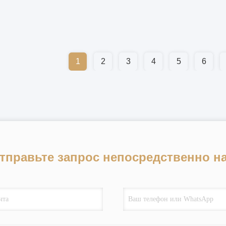
1
2
3
4
5
6
тправьте запрос непосредственно н