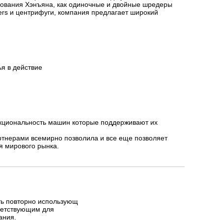
дования Хэнъяна, как одиночные и двойные шредеры
rs и центрифуги, компания предлагает широкий
ья в действие
нкциональность машин которые поддерживают их
артнерами всемирно позволила и все еще позволяет
я мирового рынка.
ь повторно использующ
ветствующим для
ания.