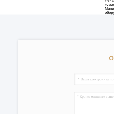
Нену
коман
Мини
обор
О