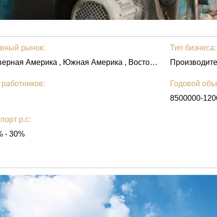
вный рынок:
Тип бизнеса:
Северная Америка , Южная Америка , Восточной Европе , Восточной Азии , Юго-Восточная Азия , Средний Восток , Африка , Океания , Во всем мире
Производите
 работников:
Годовой объ
5
8500000-120
порт p.c:
 - 30%