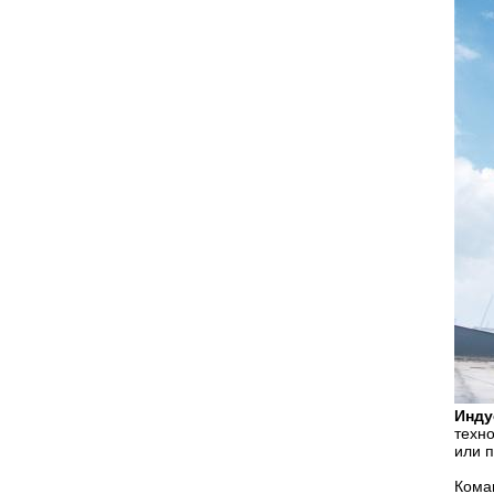
Инду
техн
или п
Кома