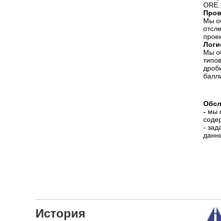
ORE.
Пров
Мы о
отсл
проек
Логи
Мы о
типо
дроби
балли
Обсл
-
мы 
соде
- за
данн
История