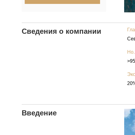
Сведения о компании
Гла
Но.
>9
Экс
20%
Введение