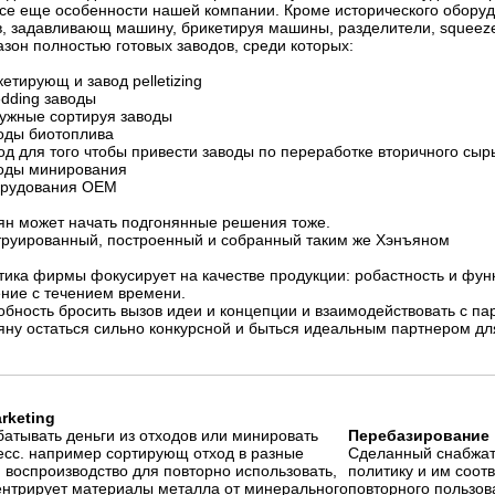
все еще особенности нашей компании. Кроме исторического обору
в, задавливающ машину, брикетируя машины, разделители, squeeze
зон полностью готовых заводов, среди которых:
кетирующ и завод pelletizing
edding заводы
нужные сортируя заводы
воды биотоплива
од для того чтобы привести заводы по переработке вторичного сыр
воды минирования
орудования OEM
ян может начать подгонянные решения тоже.
труированный, построенный и собранный таким же Хэнъяном
тика фирмы фокусирует на качестве продукции: робастность и фу
ение с течением времени.
обность бросить вызов идеи и концепции и взаимодействовать с п
яну остаться сильно конкурсной и быться идеальным партнером дл
rketing
атывать деньги из отходов или минировать
Перебазирование
есс. например сортирующ отход в разные
Сделанный снабжат
 воспроизводство для повторно использовать,
политику и им соот
ентрирует материалы металла от минерального
повторного пользов