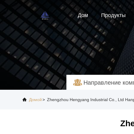
Дом
Продукты
Направление ком
Домой
>
Zhengzhou Hengyang Industrial Co., Ltd Н
Zhe