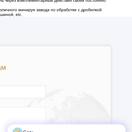
ень через комплементарные действия своей постоянно
зличного минируя завода по обработке с дробилкой
шиной, etc.
ам