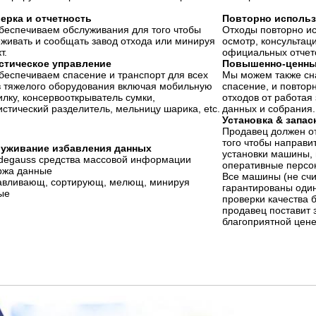
ерка и отчетность
Повторно исполь
беспечиваем обслуживания для того чтобы
Отходы повторно и
еживать и сообщать завод отхода или минируя
осмотр, консультац
т.
официальных отчето
стическое управление
Повышенно-ценны
беспечиваем спасение и транспорт для всех
Мы можем также сн
в тяжелого оборудования включая мобильную
спасение, и повтор
лку, консервооткрыватель сумки,
отходов от работая
стический разделитель, мельницу шарика, etc.
данных и собрания.
Установка & запас
Продавец должен о
того чтобы направи
уживание избавления данных
установки машины, 
degauss средства массовой информации
оперативные персо
ржа данные
Все машины (не счи
давливающ, сортирующ, мелющ, минируя
гарантированы один
ые
проверки качества б
продавец поставит 
благоприятной цен