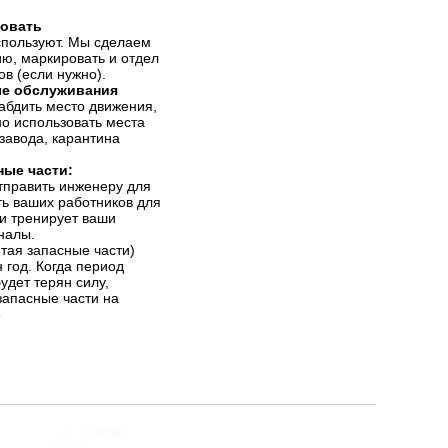
зовать
спользуют. Мы сделаем
ию, маркировать и отдел
в (если нужно).
е обслуживания
абдить место движения,
но использовать места
 завода, карантина
ные части:
тправить инженеру для
ть ваших работников для
и тренирует ваши
налы.
тая запасные части)
 год. Когда период
удет терян силу,
запасные части на
е