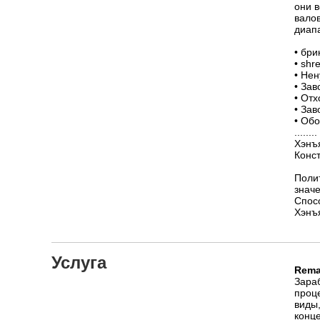
они 
вало
диапа
• бри
• shr
• Не
• За
• Отх
• За
• Об
........
Хэнъ
Конс
Поли
знач
Спос
Хэнъ
Услуга
Rema
Зараб
проц
виды,
конц