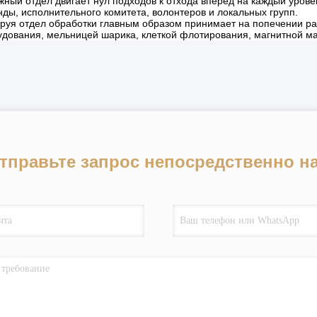
жный отдел двигает нул подходов к отхода вперед на каждый уров
ды, исполнительного комитета, волонтеров и локальных групп.
руя отдел обработки главным образом принимает на попечении ра
удования, мельницей шарика, клеткой флотирования, магнитной ма
тправьте запрос непосредственно н