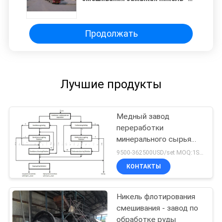
завод по обработке руды
Продолжать
Лучшие продукты
Медный завод
переработки
минерального сырья
Beneficiation
9500-362500USD/set MOQ:1SET
КОНТАКТЫ
Никель флотирования
смешивания - завод по
обработке руды