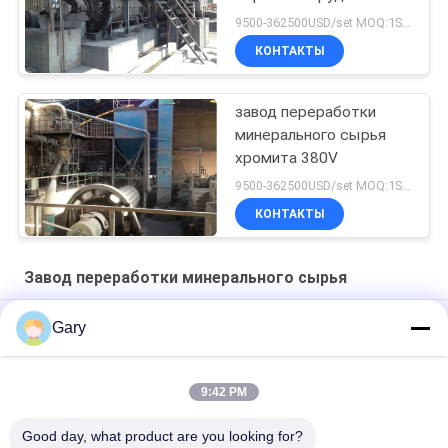
9500-362500USD/set MOQ:1SET
КОНТАКТЫ
завод переработки
минерального сырья
хромита 380V
9500-362500USD/set MOQ:1SET
КОНТАКТЫ
Завод переработки минерального сырья
Структурная керамика из циркония
Gary
Турбиновое классификатор-классификационное
оборудование
9:42 PM
Воздушные классификационные машины
Good day, what product are you looking for?