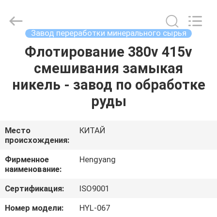
2026
Zhengzhou
Hengyang
Industrial
Co.,
Завод переработки минерального сырья
Ltd.
All
Rights
Флотирование 380v 415v
ДОМ
Reserved.
смешивания замыкая
ПРОДУКТЫ
никель - завод по обработке
руды
О
НАС
Место
КИТАЙ
происхождения:
ПУТЕШЕСТВИЕ
Фирменное
Hengyang
наименование:
ФАБРИКИ
Сертификация:
ISO9001
ПРОВЕРКА
Номер модели:
HYL-067