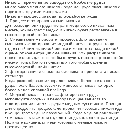
Никель - применение завода по обработке руды
много видов медного никеля - руда или руда окиси никеля с
пиритом и другими минералами.
Никель - процесс завода по обработке руды
1.
Процесс флотирования смешивания
Для разъединения руды что ранг меди более низкая чем
никель, концентрат с медью и никель будет расплавлена в
высокосортный штейн никеля
2. Смешивание – приоритет процесса флотирования
смешивани-флотирование медный никель от руды, тогда
отдельный никель низкой оценки и концентрат меди низкой
оценки от концентрации смешивания. Концентрат никеля
после плавить для того чтобы получить высокосортные штейн
никеля, тогда floation пользы для того чтобы отделить
высокосортный штейн никеля.
3. флотирование и спасение смешивани-приоритета никель
от tailings
Когда разнообразие минералов никеля более сплавное в
руде, после floation, возьмите минералы никеля которые
более менее сплавной в tailings.
4. Медный никель - процесс флотирования руды:
Используйте сборник и пенообразующее веществ во
флотировании никеля - руды с медным сульфидом. Принцип
для определить процесс флотирования избежать никеля идет
в концентрат меди как возможный. Когда медная ранг выше
чем никель, мы смогли отделить медь как концентрат меди.
Получите концентрат меди который с меньше никеля
преимущество.