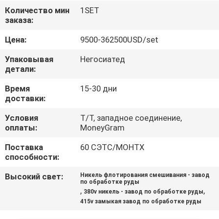
КАЧЕСТВА
Количество мин
1SET
заказа:
СВЯЖИТЕСЬ
Цена:
9500-362500USD/set
МЫ
Упаковывая
Негосиатед
детали:
НОВОСТИ
Время
15-30 дни
доставки:
СЛУЧАИ
Условия
T/T, западное соединение,
оплаты:
MoneyGram
КАРТА
Поставка
60 СЭТС/МОНТХ
способности:
САЙТА
Высокий свет:
Никель флотирования смешивания - завод
по обработке руды
,
,
380v никель - завод по обработке руды
ПОЛИТИКА
415v замыкая завод по обработке руды
КОНФИДЕНЦИАЛЬНОСТИ