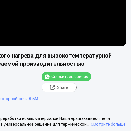
ого нагрева для высокотемпературной
иваемой производительностью
Свяжитесь сейчас
Share
роторной печи 6 5M
ереработки новых материалов Наши вращающиеся печи
т универсальное решение для термической...
Смотрите больше