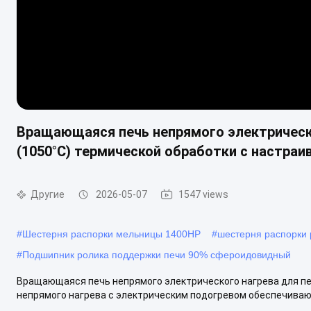
Вращающаяся печь непрямого электрическ
(1050°C) термической обработки с настра
Другие
2026-05-07
1547 views
#
Шестерня распорки мельницы 1400HP
#
шестерня распорки 
#
Подшипник ролика поддержки печи 90% сфероидовидный
Вращающаяся печь непрямого электрического нагрева для п
непрямого нагрева с электрическим подогревом обеспечиваю