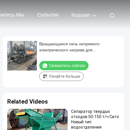
житесь Мы
События
Russian
Вращающаяся печь непрямого
электрического нагрева для
высокотемпературной (1050°C)
термической обработки с настраиваемой
Свяжитесь сейчас
производительностью
Узнайте больше
Related Videos
Сепаратор твердых
отходов 50-150 т/ч Сито
Новый тип
водоотделения