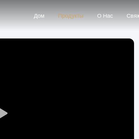
Дом
Продукты
О Нас
Свя
Play
Video