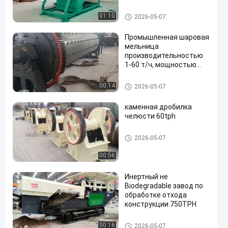
Другие
01:10
2026-05-07
Промышленная шаровая
мельница
производительностью
1-60 т/ч, мощностью
7,5-2500 кВт для
мокрого измельчения
Другие
00:14
2026-05-07
каменная дробилка
челюсти 60tph
Другие
2026-05-07
00:56
Инертный не
Biodegradable завод по
обработке отхода
конструкции 750TPH
Другие
00:16
2026-05-07