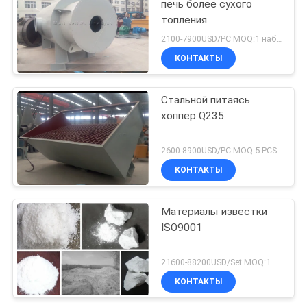
печь более сухого
топления
2100-7900USD/PC MOQ:1 набор
КОНТАКТЫ
Стальной питаясь
хоппер Q235
2600-8900USD/PC MOQ:5 PCS
КОНТАКТЫ
Материалы известки
ISO9001
21600-88200USD/Set MOQ:1 набор
КОНТАКТЫ