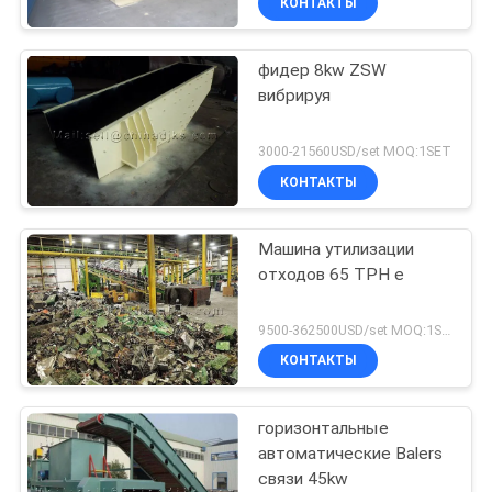
КОНТАКТЫ
фидер 8kw ZSW
вибрируя
3000-21560USD/set MOQ:1SET
КОНТАКТЫ
Машина утилизации
отходов 65 TPH e
9500-362500USD/set MOQ:1SET
КОНТАКТЫ
горизонтальные
автоматические Balers
связи 45kw