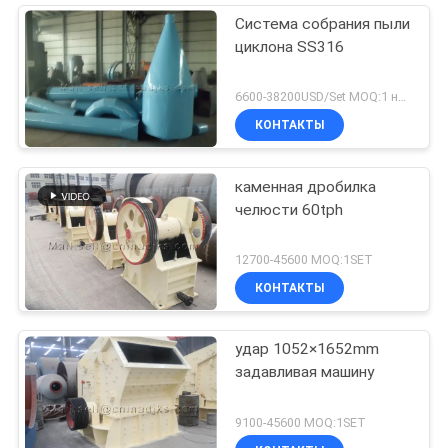
Система собрания пыли
циклона SS316
6600-38200USD/Set MOQ:1 набор
КОНТАКТЫ
каменная дробилка
челюсти 60tph
12700-45600 MOQ:1SET
КОНТАКТЫ
удар 1052×1652mm
задавливая машину
9100-45600 MOQ:1SET