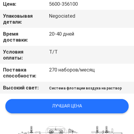
КАЧЕСТВА
Цена:
5600-356100
Упаковывая
Negociated
СВЯЖИТЕСЬ
детали:
МЫ
Время
20-40 дней
доставки:
НОВОСТИ
Условия
T/T
оплаты:
Поставка
270 наборов/месяц
СЛУЧАИ
способности:
Высокий свет:
Система флотации воздуха на раствор
КАРТА
САЙТА
ЛУЧШАЯ ЦЕНА
ПОЛИТИКА
КОНФИДЕНЦИАЛЬНОСТИ