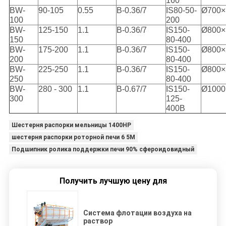
160
BW-
90-105
0.55
В-0.36/7
IS80-50-
Ø700×
100
200
BW-
125-150
1.1
В-0.36/7
IS150-
Ø800×
150
80-400
BW-
175-200
1.1
В-0.36/7
IS150-
Ø800×
200
80-400
BW-
225-250
1.1
В-0.36/7
IS150-
Ø800×
250
80-400
BW-
280 - 300
1.1
В-0.67/7
IS150-
Ø1000
300
125-
400B
Шестерня распорки мельницы 1400HP
шестерня распорки роторной печи 6 5M
Подшипник ролика поддержки печи 90% сфероидовидный
Получить лучшую цену для
Система флотации воздуха на
раствор