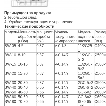
Преимущества продукта
2Небольшой след.
4- Удобная эксплуатация и управление
Технические подробности
Модель
Мощность
Мощность
Модель
Модель
Разме
обработки
скребка
воздушного
водяного
резер
(м3/ч)
(kw)
компрессора
насоса
(мм)
BW-05
4-5
0.37
V-0.1/8
11/2G25-
Ø400×
1
BW-10
8-10
0.37
V-0.14/7
11/2GC-
Ø500×
5×2
BW-15
10-16
0.37
V-0.14/7
11/2GC-
Ø500×
5×2
BW-20
15-20
0.37
V-0.14/7
11/2GC-
Ø500×
5×2
BW-30
20-30
0.37
V-0.14/7
2GC-5×2
Ø500×
BW-40
30-40
0.55
V-0.14/7
2GC-6×2
Ø600×
BW-50
40-50
0.55
V-0.14/7
GC-6×2
Ø600×
BW-60
50-60
0.55
V-0.14/7
GC-6×2
Ø600×
BW-80
70-80
0.55
V-0.14/7
IS80-65-
Ø650×