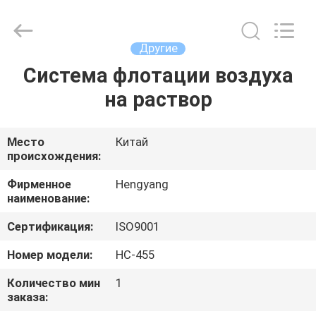
2026
Zhengzhou
Hengyang
Industrial
Co.,
Другие
Ltd.
All
Rights
Система флотации воздуха
ДОМ
Reserved.
на раствор
ПРОДУКТЫ
Место
Китай
происхождения:
О
НАС
Фирменное
Hengyang
наименование:
Сертификация:
ISO9001
ПУТЕШЕСТВИЕ
ФАБРИКИ
Номер модели:
HC-455
Количество мин
1
заказа:
ПРОВЕРКА