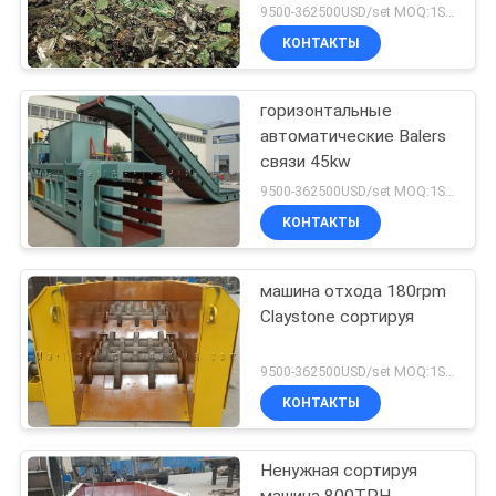
9500-362500USD/set MOQ:1SET
КОНТАКТЫ
горизонтальные
автоматические Balers
связи 45kw
9500-362500USD/set MOQ:1SET
КОНТАКТЫ
машина отхода 180rpm
Claystone сортируя
9500-362500USD/set MOQ:1SET
КОНТАКТЫ
Ненужная сортируя