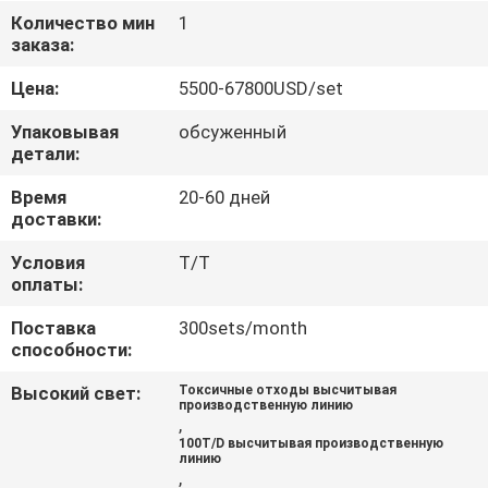
КАЧЕСТВА
Количество мин
1
заказа:
СВЯЖИТЕСЬ
Цена:
5500-67800USD/set
МЫ
Упаковывая
обсуженный
детали:
НОВОСТИ
Время
20-60 дней
доставки:
СЛУЧАИ
Условия
T/T
оплаты:
КАРТА
Поставка
300sets/month
способности:
САЙТА
Высокий свет:
Токсичные отходы высчитывая
производственную линию
,
ПОЛИТИКА
100T/D высчитывая производственную
линию
КОНФИДЕНЦИАЛЬНОСТИ
,