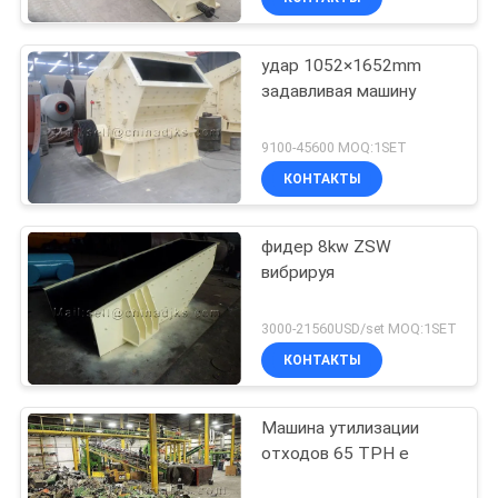
удар 1052×1652mm
задавливая машину
9100-45600 MOQ:1SET
КОНТАКТЫ
фидер 8kw ZSW
вибрируя
3000-21560USD/set MOQ:1SET
КОНТАКТЫ
Машина утилизации
отходов 65 TPH e