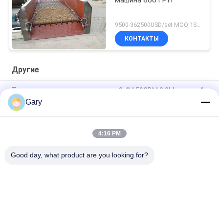
машина 800TPH
9500-362500USD/set MOQ:1SET
КОНТАКТЫ
Другие
Танк давления длины диаметра 8.4M 50CBM 2.8M высокий
Gary
Экран степени детализации 0.35mm 20TPH 45%
Dewatering вибрируя
4:16 PM
тип мельница 23r/min 900×1800mm по горизонтали шарика
вкладыша глинозема 90%
Good day, what product are you looking for?
Популярные категории
Все
Машина Для 
Рециклирование 
Измельчения 
Пыли