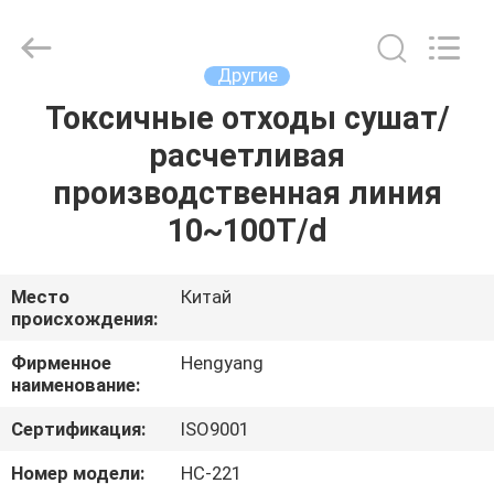
2026
Zhengzhou
Hengyang
Industrial
Co.,
Другие
Ltd.
All
Rights
Токсичные отходы сушат/
ДОМ
Reserved.
расчетливая
ПРОДУКТЫ
производственная линия
10~100T/d
О
НАС
Место
Китай
происхождения:
ПУТЕШЕСТВИЕ
Фирменное
Hengyang
наименование:
ФАБРИКИ
Сертификация:
ISO9001
ПРОВЕРКА
Номер модели:
HC-221