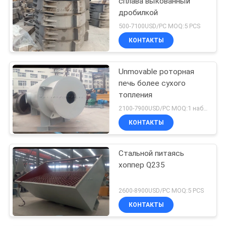
сплава выкованный
дробилкой
500-7100USD/PC MOQ:5 PCS
КОНТАКТЫ
Unmovable роторная
печь более сухого
топления
2100-7900USD/PC MOQ:1 набор
КОНТАКТЫ
Стальной питаясь
хоппер Q235
2600-8900USD/PC MOQ:5 PCS
КОНТАКТЫ