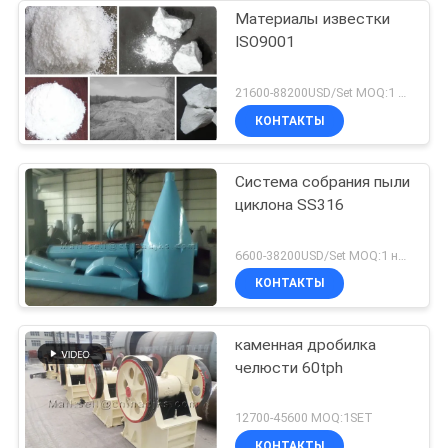
Материалы известки
ISO9001
21600-88200USD/Set MOQ:1 набор
КОНТАКТЫ
Система собрания пыли
циклона SS316
6600-38200USD/Set MOQ:1 набор
КОНТАКТЫ
каменная дробилка
челюсти 60tph
12700-45600 MOQ:1SET
КОНТАКТЫ