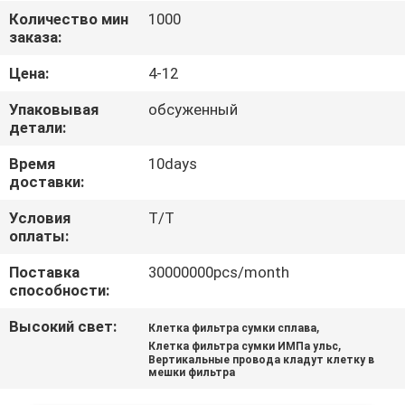
КАЧЕСТВА
Количество мин
1000
заказа:
СВЯЖИТЕСЬ
Цена:
4-12
МЫ
Упаковывая
обсуженный
детали:
НОВОСТИ
Время
10days
доставки:
СЛУЧАИ
Условия
T/T
оплаты:
КАРТА
Поставка
30000000pcs/month
способности:
САЙТА
Высокий свет:
,
Клетка фильтра сумки сплава
,
Клетка фильтра сумки ИМПа ульс
ПОЛИТИКА
Вертикальные провода кладут клетку в
мешки фильтра
КОНФИДЕНЦИАЛЬНОСТИ