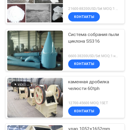
21600-88200USD/Set MOQ:1 набор
КОНТАКТЫ
Система собрания пыли
циклона SS316
6600-38200USD/Set MOQ:1 набор
КОНТАКТЫ
каменная дробилка
челюсти 60tph
12700-45600 MOQ:1SET
КОНТАКТЫ
удар 1052×1652mm