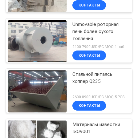
КОНТАКТЫ
Unmovable роторная
печь более сухого
топления
2100-7900USD/PC MOQ:1 набор
КОНТАКТЫ
Стальной питаясь
хоппер Q235
2600-8900USD/PC MOQ:5 PCS
КОНТАКТЫ
Материалы известки
ISO9001