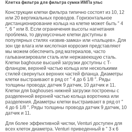
Клетка фильтра для фильтра сумки ИМПа ульс
Конструкции клетки фильтра типично состоят из 10, 12
или 20 вертикальных проводов. Горизонтальное
дистанционирование кольца на клетке может быть ″ 4
″, 6 ″ или 8. Если ограничения высоты нагнетания
проблема, то двухкусочные клетки доступны в
популярных стилях «извив-замка» или «пальцев». Для
зон где влага или кислотная коррозия представляют
мы можем обеспечить ряд материалов, часто
гальванизировали сталь или нержавеющую сталь.
Клетки baghouse высшей загрузки доступны с T-
фланцом, верхней частью кольца или несколькими
стилей свернутых верхних частей фланца. Диаметры
клетки выстраивают в ряд от ″ 4 до 6 1/8 ″. Ряды
толщины провода; датчик 9 датчик, 10 датчик и 11.
Клетки для baghouses нижней загрузки построены с
разделенной верхней частью кольца воротника или
разделения. Диаметры клетки выстраивают в ряд от ″
4 до 6 1/8 ″. Ряды толщины провода датчик 9 датчик, 10
датчик и 11.
Для более эффективной чистки, Venturi доступен для
всех клеток диаметра. Venturi приведенный в ″ 3 к 6