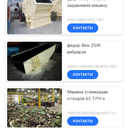
задавливая машину
9100-45600 MOQ:1SET
КОНТАКТЫ
фидер 8kw ZSW
вибрируя
3000-21560USD/set MOQ:1SET
КОНТАКТЫ
Машина утилизации
отходов 65 TPH e
9500-362500USD/set MOQ:1SET
КОНТАКТЫ