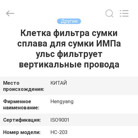
2026
Zhengzhou
Hengyang
Industrial
Co.,
Другие
Ltd.
All
Rights
Клетка фильтра сумки
ДОМ
Reserved.
сплава для сумки ИМПа
ПРОДУКТЫ
ульс фильтрует
вертикальные провода
О
НАС
Место
КИТАЙ
происхождения:
ПУТЕШЕСТВИЕ
Фирменное
Hengyang
наименование:
ФАБРИКИ
Сертификация:
ISO9001
ПРОВЕРКА
Номер модели:
HC-203