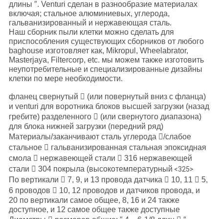
длины ″. Venturi сделан в разнообразие материалах
включая; стальное алюминиевых, углерода,
гальванизированный и нержавеющая сталь.
Наш сборник пыли клетки можно сделать для
приспособления существующих сборников от любого
baghouse изготовляет как, Mikropul, Wheelabrator,
Masterjaya, Filtercorp, etc. мы можем также изготовить
неупотребительные и специализированные дизайны
клетки по мере необходимости.
фланец свернутый  (или повернутый вниз с фланца)
и venturi для воротника блоков высшей загрузки (назад
гребите) разделенного  (или свернутого диапазона)
для блока нижней загрузки (передний ряд)
Материалы/заканчивают сталь углерода /слабое
стальное  гальванизированная стальная эпоксидная
смола  нержавеющей стали  316 нержавеющей
стали  304 покрыла (высокотемпературный
<325>
По вертикали  7, 9, и 13 провода датчика  10, 11  5,
6 проводов  10, 12 проводов и датчиков провода, и
20 по вертикали самое общее, 8, 16 и 24 также
доступное, и 12 самое общее также доступные