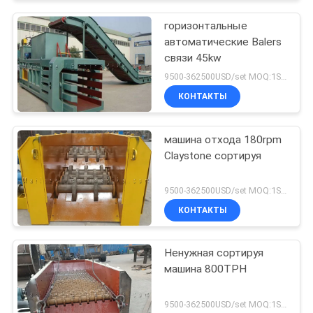
горизонтальные
автоматические Balers
связи 45kw
9500-362500USD/set MOQ:1SET
КОНТАКТЫ
машина отхода 180rpm
Claystone сортируя
9500-362500USD/set MOQ:1SET
КОНТАКТЫ
Ненужная сортируя
машина 800TPH
9500-362500USD/set MOQ:1SET