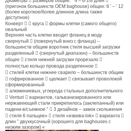
Диаметры  размеров общие: ″ 4 – 6-1/8 длин  ″
(пригонок большинств OEM baghouse) общих: 6 ′ – ′ 12
(более короткое/более длинное длина также
доступное)
Конверт   круга  формы клетки (самого общего)
овальный
Верхняя часть клетки вводит фланец в моду
свернутый  (повернутый вниз с фланца) –
большинств общим воротник стиля высшей загрузки
разделенный  (свернутый диапазон) – большинств
общее  стиля нижней загрузки прорезало 
полностью кольцо провода разделенное 
 стилей клетки нижнее сварило – большинств общим
 гофрированное  щелкает  связывает проволокой
сформированный
 алюминиевых, углерода стальных дополнительного
 Venturi  вариантов, гальванизированного или
нержавеющей стали прикрепилось (заклепанный) или
падени-в/съемное ″  3 дизайнов – замок скольжения
 стиля 6 пальцев»  стиля «извива-lok»  варианта 
длин ″ двухкусочный (хорошего для baghouses с
низким зазором) «