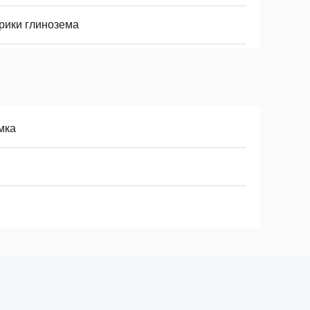
рики глинозема
мка