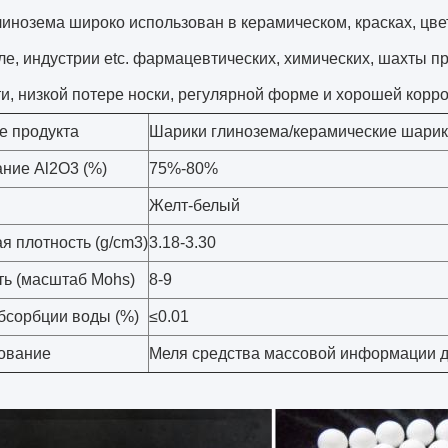
инозема широко использован в керамическом, красках, цвет
е, индустрии etc. фармацевтических, химических, шахты п
и, низкой потере носки, регулярной форме и хорошей корро
е продукта
Шарики глинозема/керамические шарик
ние Al2O3 (%)
75%-80%
Желт-белый
я плотность (g/cm3)
3.18-3.30
ть (масштаб Mohs)
8-9
бсорбции воды (%)
≤0.01
ование
Меля средства массовой информации 