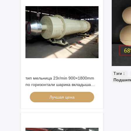
Тэги：
тип мельница 23r/min 900×1800mm
Подшипн
по горизонтали шарика вкладыша
глинозема 90%
Лучшая цена