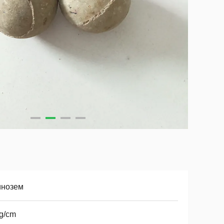
инозем
g/cm