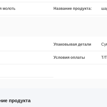
я молоть
Название продукта:
ша
Упаковывая детали
Су
Условия оплаты
T/T
ние продукта