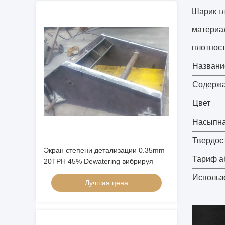
Шарик гл
материал
плотност
Названи
Содержа
Цвет
Насыпна
Твердос
Экран степени детализации 0.35mm
Тариф а
20TPH 45% Dewatering вибрируя
Использ
Лучшая цена