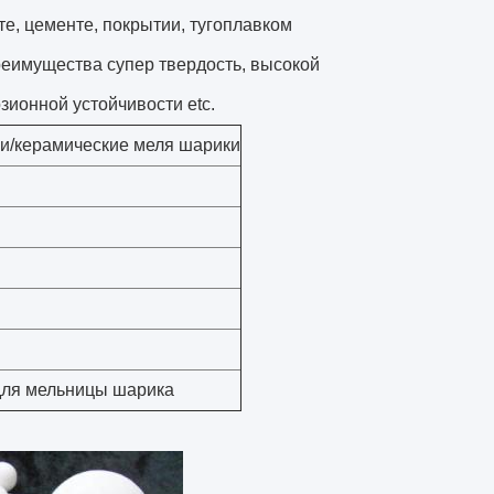
е, цементе, покрытии, тугоплавком
реимущества супер твердость, высокой
зионной устойчивости etc.
и/керамические меля шарики
для мельницы шарика