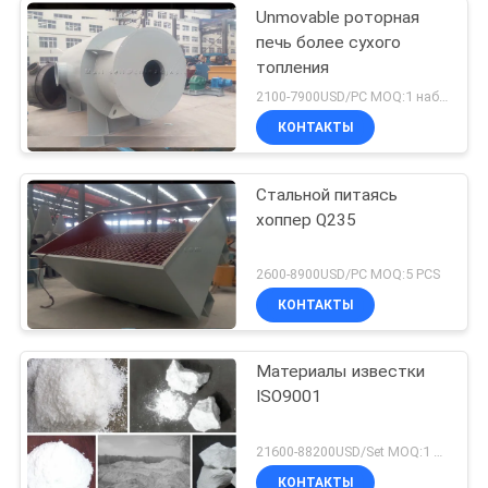
Unmovable роторная
печь более сухого
топления
2100-7900USD/PC MOQ:1 набор
КОНТАКТЫ
Стальной питаясь
хоппер Q235
2600-8900USD/PC MOQ:5 PCS
КОНТАКТЫ
Материалы известки
ISO9001
21600-88200USD/Set MOQ:1 набор
КОНТАКТЫ