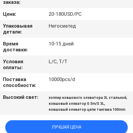
заказа:
КАЧЕСТВА
Цена:
20-180USD/PC
СВЯЖИТЕСЬ
Упаковывая
Негосиатед
МЫ
детали:
Время
10-15 дней
доставки:
НОВОСТИ
Условия
L/C, T/T
оплаты:
СЛУЧАИ
Поставка
10000pcs/d
способности:
КАРТА
Высокий свет:
,
хоппер ковшового элеватора 3L стальной
САЙТА
,
ковшовый элеватор 0.5m/S 3L
ковшовый элеватор цепи тангажа 100mm
ПОЛИТИКА
КОНФИДЕНЦИАЛЬНОСТИ
ЛУЧШАЯ ЦЕНА