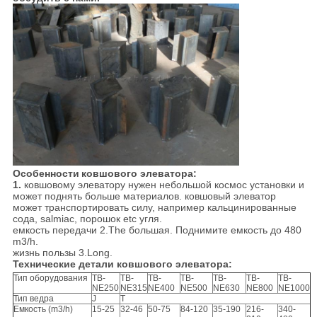
Особенности
ковшового элеватора
:
1.
ковшовому элеватору нужен небольшой космос установки и
может поднять больше материалов. ковшовый элеватор
может транспортировать силу, например кальцинированные
сода, salmiac, порошок etc угля.
емкость передачи 2.The большая. Поднимите емкость до 480
m3/h.
жизнь пользы 3.Long.
Технические детали ковшового элеватора:
Тип оборудования
TB-
TB-
TB-
TB-
TB-
TB-
TB-
NE250
NE315
NE400
NE500
NE630
NE800
NE1000
Тип ведра
J
T
Емкость (m3/h)
15-25
32-46
50-75
84-120
35-190
216-
340-