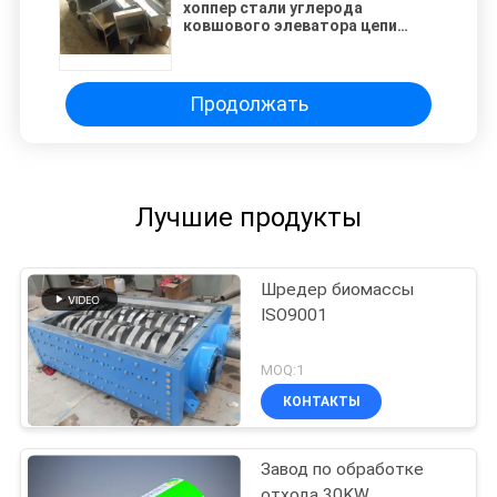
хоппер стали углерода
ковшового элеватора цепи
0.5m/S 3L тангажа 100mm
Продолжать
Лучшие продукты
Шредер биомассы
ISO9001
MOQ:1
КОНТАКТЫ
Завод по обработке
отхода 30KW