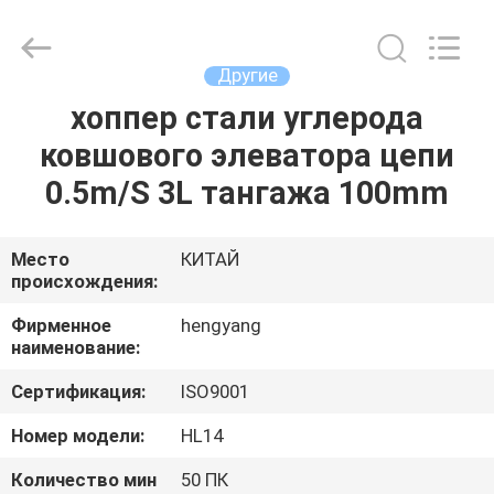
2026
Zhengzhou
Hengyang
Industrial
Co.,
Другие
Ltd.
All
Rights
хоппер стали углерода
ДОМ
Reserved.
ковшового элеватора цепи
ПРОДУКТЫ
0.5m/S 3L тангажа 100mm
О
Место
КИТАЙ
происхождения:
НАС
Фирменное
hengyang
наименование:
ПУТЕШЕСТВИЕ
Сертификация:
ISO9001
ФАБРИКИ
Номер модели:
HL14
ПРОВЕРКА
Количество мин
50 ПК