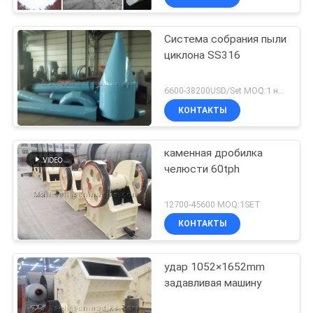
Система собрания пыли
циклона SS316
6600-38200USD/Set MOQ:1 набор
КОНТАКТЫ
каменная дробилка
челюсти 60tph
12700-45600 MOQ:1SET
КОНТАКТЫ
удар 1052×1652mm
задавливая машину