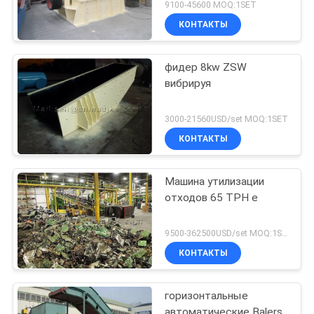
9100-45600 MOQ:1SET
КОНТАКТЫ
фидер 8kw ZSW
вибрируя
3000-21560USD/set MOQ:1SET
КОНТАКТЫ
Машина утилизации
отходов 65 TPH e
9500-362500USD/set MOQ:1SET
КОНТАКТЫ
горизонтальные
автоматические Balers