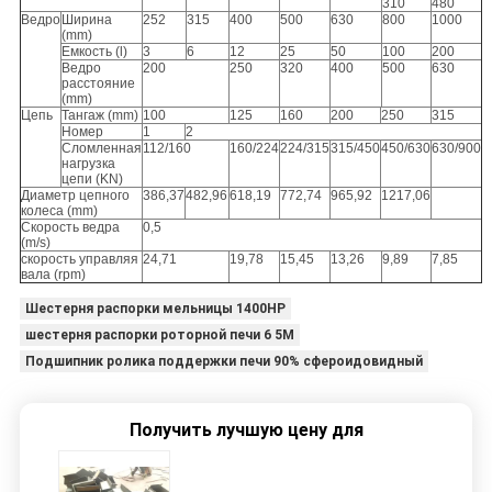
310
480
Ведро
Ширина
252
315
400
500
630
800
1000
(mm)
Емкость (l)
3
6
12
25
50
100
200
Ведро
200
250
320
400
500
630
расстояние
(mm)
Цепь
Тангаж (mm)
100
125
160
200
250
315
Номер
1
2
Сломленная
112/160
160/224
224/315
315/450
450/630
630/900
нагрузка
цепи (KN)
Диаметр цепного
386,37
482,96
618,19
772,74
965,92
1217,06
колеса (mm)
Скорость ведра
0,5
(m/s)
скорость управляя
24,71
19,78
15,45
13,26
9,89
7,85
вала (rpm)
Шестерня распорки мельницы 1400HP
шестерня распорки роторной печи 6 5M
Подшипник ролика поддержки печи 90% сфероидовидный
Получить лучшую цену для