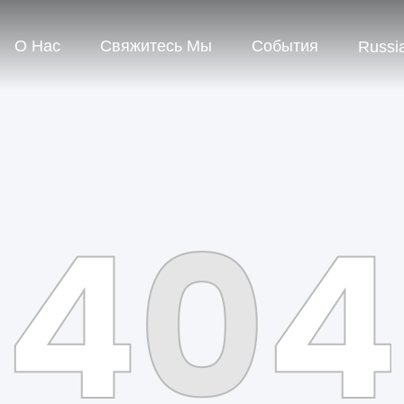
О Нас
Свяжитесь Мы
События
Russi